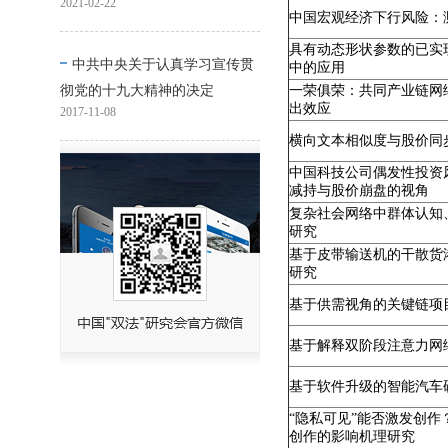
2021-02-22
中国宏观经济下行风险：
具有动态形状参数的已实现
中共中央关于认真学习宣传贯
中的应用
一荣俱荣：共同产业链网
彻党的十九大精神的决定
出效应
2017-11-08
横向文本相似度与股价同步
中国科技公司偶发性投资
减持与股价崩盘的视角
复杂社会网络中群体认知
研究
基于皮带输送机的干散货
研究
基于供需视角的关键链项
基于解释双阶段注意力网
基于软件升级的智能汽车
“隐私可见”能否激发创作
创作的影响机理研究