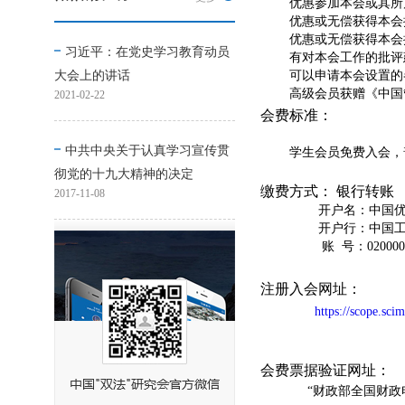
优惠参加本会或其所属
优惠或无偿获得本会
优惠或无偿获得本会提
习近平：在党史学习教育动员
有对本会工作的批评建
可以申请本会设置的
大会上的讲话
高级会员获赠《中国管
2021-02-22
会费标准：
中共中央关于认真学习宣传贯
学生会员免费入会，普通
彻党的十九大精神的决定
缴费方式：
银行转账
2017-11-08
开户名：中国
开户行：中国工商
账 号：0200004509
注册入会网址：
https://scope.scim
会费票据验证网址：
“财政部全国财政电子票据查验平