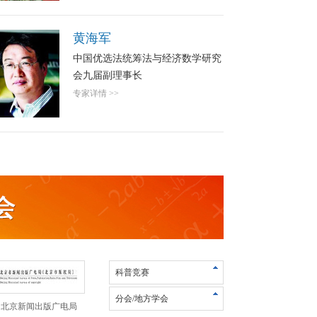
刘思峰
中国优选法统筹法与经济数学研究
会第七届、八届副理事长，复杂装
备研制管理专业委员会理事长,灰
专家详情 >>
色系统专业委员会名誉理事长
科普竞赛
分会/地方学会
北京新闻出版广电局