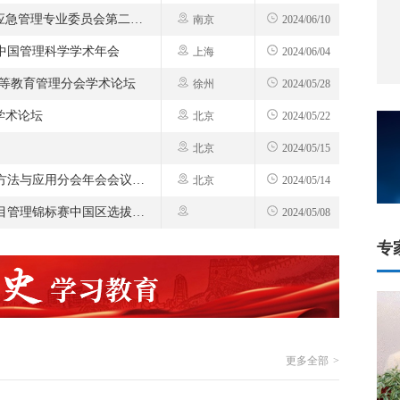
第十九届国际应急管理论坛暨中国“双法”研究会应急管理专业委员会第二十届年会
南京
2024/06/10
中国管理科学学术年会
上海
2024/06/04
高等教育管理分会学术论坛
徐州
2024/05/28
学术论坛
北京
2024/05/22
北京
2024/05/15
第七届中国优选法统筹法与经济数学研究会评价方法与应用分会年会会议通知
北京
2024/05/14
2024（第九届）高等院校项目管理大赛暨国际项目管理锦标赛中国区选拔赛增设区域选拔赛
2024/05/08
专
范英
经济数学研究
中国优选法统筹法与经济数学研究
会九届副理事长，低碳发展管理专
更多全部
业委员会理事长，管理决策与信息
专家详情 >>
系统专业委员会理事长。