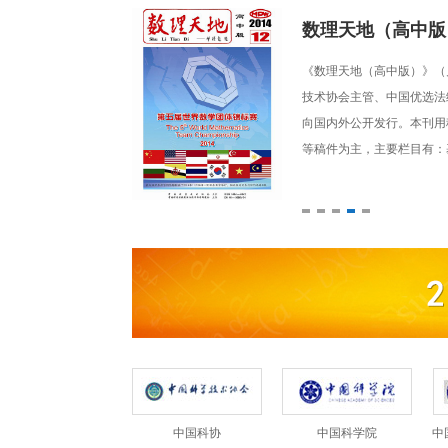
数理天地(初中版)
晨
陈剑
991年，由中国科学
《数理天地（初中版）》（月
国优选法统筹法与经济数学研究
中国优选法统筹法与
数学研究会主办，面
技术协会主管、中国优选法
第八届理事长
会第七届、八届副理
理、学科交叉、科普
刊用稿以数学、物理、学科
详情 >>
专家详情 >>
、解题思想和方法、
有：基础知识精讲、解题思
结合、科普知识等。
与物理竞赛、数理结合、科
中国科协
中国科学院
中