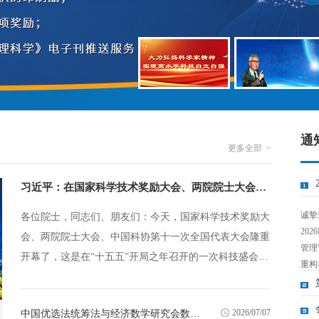
通
更多全部
习近平：在国家科学技术奖励大会、两院院士大会、中国科协第十一次全国代表大会上的讲话
诚挚
各位院士，同志们、朋友们：今天，国家科学技术奖励大
20
会、两院院士大会、中国科协第十一次全国代表大会隆重
管理
开幕了，这是在“十五五”开局之年召开的一次科技盛会。
重构
首先，我代表党中央，向获得2025年度国家科学技术奖励
验、
的集体和个人表示衷心祝贺！向两院院士和全国广大科技
革新
2026/07/07
中国优选法统筹法与经济数学研究会数智创新管理分会（筹）第一届学术年会成功召开
工作者致以诚挚问候！向与会的外籍院士和国际科学界的